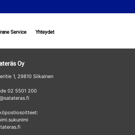
rane Service
Yhteydet
ateräs Oy
eritie 1, 29810 Siikainen
hde 02 5501 200
@satateras.fi
köpostiosoitteet:
nimi.sukunimi
ateras.fi