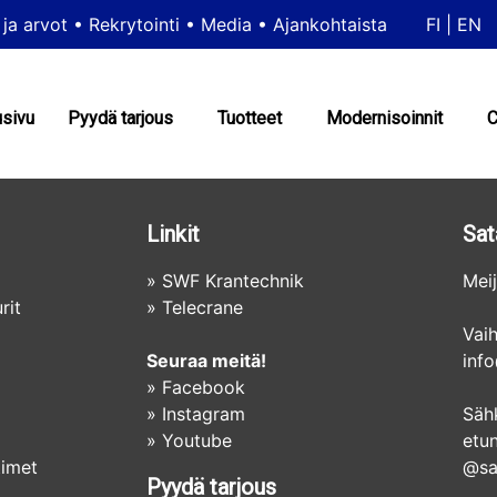
 ja arvot
•
Rekrytointi
•
Media
•
Ajankohtaista
FI
|
EN
usivu
Pyydä tarjous
Tuotteet
Modernisoinnit
C
Linkit
Sat
»
SWF Krantechnik
Meij
rit
»
Telecrane
Vai
Seuraa meitä!
info
»
Facebook
»
Instagram
Säh
»
Youtube
etu
timet
@sat
Pyydä tarjous