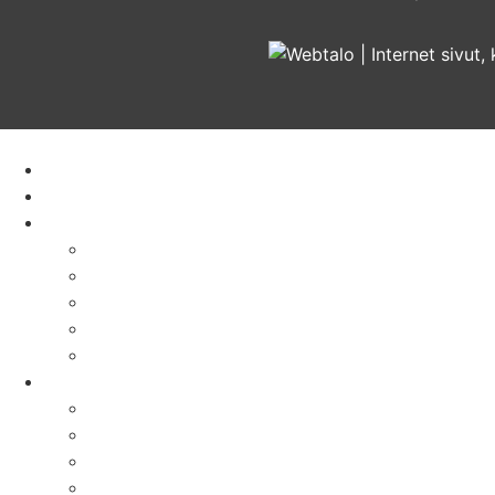
Satateräs
Etusivu
Crane service
Yritys
Satateräs
Vastuullisuus ja arvot
Rekrytointi
Media
Pyydä tarjous
Tuotteet
Siltanosturit
Kääntöpuominosturit
Profiilinosturit
Nostoapuvälineet