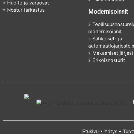
»
Huolto ja varaosat
»
Nosturitarkastus
Modernisoinnit
»
Teollisuusnosture
modernisoinnit
»
Sähköiset- ja
automaatiojärjestel
»
Mekaaniset järjes
»
Erikoisnosturit
Etusivu
•
Yritys
•
Tuot