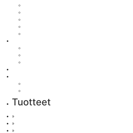
Radio-ohjaimet
Henkilönostokorit
Kippikontit
Köysi- ja ketjunostimet
Pukkinostimet
Modernisoinnit
Sähköiset ja automaatiojärjestelmät
Mekaaniset järjestelmät
Erikoisnosturit
Yhteydet
FI | EN
Suomi
English
Tuotteet
»
Siltanosturit
»
Kääntöpuominosturit
»
Profiilinosturit