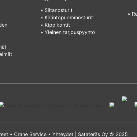
»
Siltanosturit
»
Re
»
Kääntöpuominosturit
iden
»
Kippikontit
»
Yleinen tarjouspyyntö
mät
telmät
teet
•
Crane Service
•
Yhteydet
| Satateräs Oy © 2025