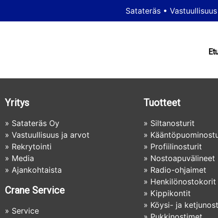
Satateräs
•
Vastuullisuus
Et
Yritys
Tuotteet
»
Satateräs Oy
»
Siltanosturit
»
Vastuullisuus ja arvot
»
Kääntöpuominostu
»
Rekrytointi
»
Profiilinosturit
»
Media
»
Nostoapuvälineet
»
Ajankohtaista
»
Radio-ohjaimet
»
Henkilönostokorit
Crane Service
»
Kippikontit
»
Köysi- ja ketjunos
»
Service
»
Pukkinostimet