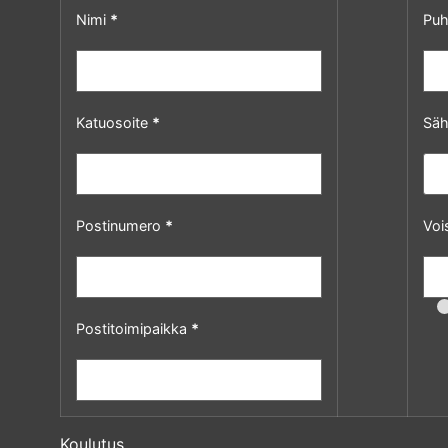
Nimi
*
Puh
Katuosoite
*
Säh
Postinumero
*
Voi
Postitoimipaikka
*
Koulutus