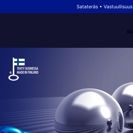
Satateräs
•
Vastuullisuus
Et