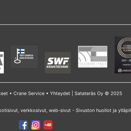
teet
•
Crane Service
•
Yhteydet
| Satateräs Oy © 2025