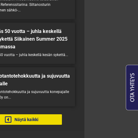
 Referenssitarina: Siltanosturin
nen sähkö-...
s 50 vuotta – juhla keskellä
ykettä Siikainen Summer 2025
umassa
0 vuotta – juhla keskellä kesän sykettä...
otantotehokkuutta ja sujuvuutta
alle
antotehokkuutta ja sujuvuutta konepajalle
y on...
Näytä kaikki