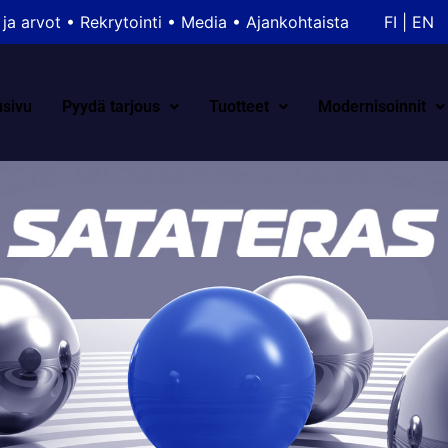
 ja arvot
•
Rekrytointi
•
Media
•
Ajankohtaista
FI
|
EN
usivu
Pyydä tarjous
Tuotteet
Modernisoinnit