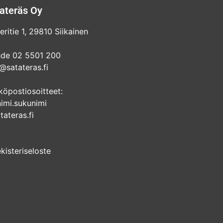
ateräs Oy
eritie 1, 29810 Siikainen
hde 02 5501 200
@satateras.fi
köpostiosoitteet:
nimi.sukunimi
ateras.fi
kisteriseloste