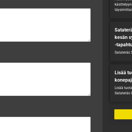
käsittelyyn
täysimittai
Sataterä
kesän s
-tapaht
Satateräs 5
Lisää tu
konepaj
Lisää tuot
Satateräs O