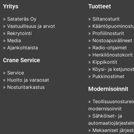
Yritys
Tuotteet
»
Satateräs Oy
»
Siltanosturit
»
Vastuullisuus ja arvot
»
Kääntöpuominostu
»
Rekrytointi
»
Profiilinosturit
»
Media
»
Nostoapuvälineet
»
Ajankohtaista
»
Radio-ohjaimet
»
Henkilönostokorit
Crane Service
»
Kippikontit
»
Köysi- ja ketjunos
»
Service
»
Pukkinostimet
»
Huolto ja varaosat
»
Nosturitarkastus
Modernisoinnit
»
Teollisuusnosture
modernisoinnit
»
Sähköiset- ja
automaatiojärjestel
»
Mekaaniset järjes