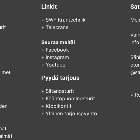
Linkit
Sat
»
SWF Krantechnik
Meij
rit
»
Telecrane
Vai
Seuraa meitä!
info
»
Facebook
»
Instagram
Säh
»
Youtube
etu
timet
@sat
Pyydä tarjous
»
Siltanosturit
»
Re
»
Kääntöpuominosturit
iden
»
Kippikontit
»
Yleinen tarjouspyyntö
mät
telmät