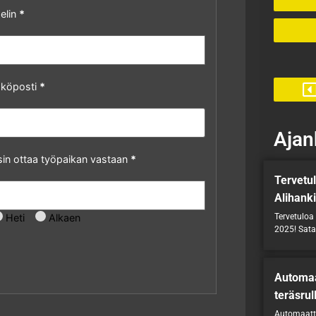
elin
*
köposti
*
Ajan
sin ottaa työpaikan vastaan
*
Tervetu
Alihank
Heti
Alkaen
Tervetuloa
2025! Satat
Automaa
teräsrul
Automaatti