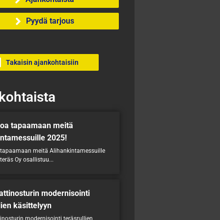
Pyydä tarjous
Takaisin ajankohtaisiin
kohtaista
loa tapaamaan meitä
intamessuille 2025!
 tapaamaan meitä Alihankintamessuille
eräs Oy osallistuu...
ttinosturin modernisointi
lien käsittelyyn
nosturin modernisointi teräsrullien