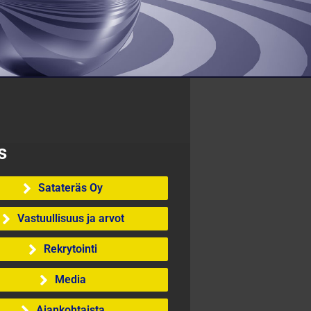
s
Satateräs Oy
Vastuullisuus ja arvot
Rekrytointi
Media
Ajankohtaista