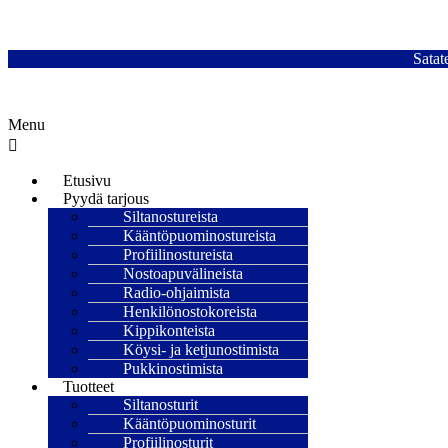
Satateräs Oy – Satateras
Satat
Menu
Etusivu
Pyydä tarjous
Siltanostureista
Kääntöpuominostureista
Profiilinostureista
Nostoapuvälineista
Radio-ohjaimista
Henkilönostokoreista
Kippikonteista
Köysi- ja ketjunostimista
Pukkinostimista
Tuotteet
Siltanosturit
Kääntöpuominosturit
Profiilinosturit