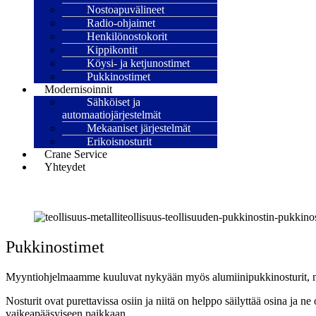
Nostoapuvälineet
Radio-ohjaimet
Henkilönostokorit
Kippikontit
Köysi- ja ketjunostimet
Pukkinostimet
Modernisoinnit
Sähköiset ja
automaatiojärjestelmät
Mekaaniset järjestelmät
Erikoisnosturit
Crane Service
Yhteydet
Pukkinostimet
Myyntiohjelmaamme kuuluvat nykyään myös alumiinipukkinosturit, ne ova
Nosturit ovat purettavissa osiin ja niitä on helppo säilyttää osina ja 
vaikeapääsyiseen paikkaan.