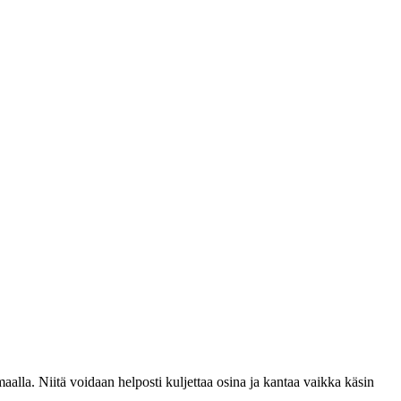
maalla. Niitä voidaan helposti kuljettaa osina ja kantaa vaikka käsin