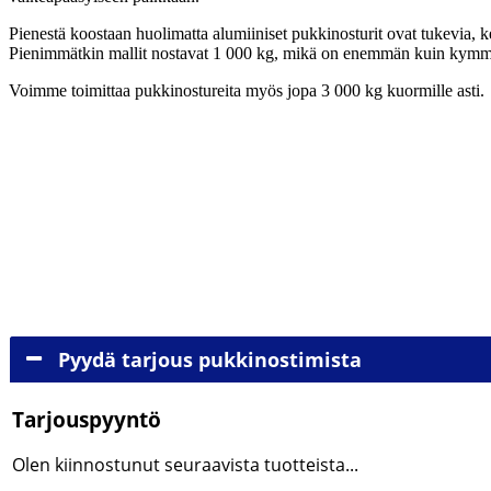
Pienestä koostaan huolimatta alumiiniset pukkinosturit ovat tukevia, 
Pienimmätkin mallit nostavat 1 000 kg, mikä on enemmän kuin kymmen
Voimme toimittaa pukkinostureita myös jopa 3 000 kg kuormille asti.
Siltanosturit
Kääntöpuominosturit
Profiilinosturit
Nostoapuvälineet
Radio-ohjaimet
Henkilönostokorit
Kippikontit
Köysi- ja ketjunostimet
Pukkinostimet
Pyydä tarjous pukkinostimista
Tarjouspyyntö
Olen kiinnostunut seuraavista tuotteista...