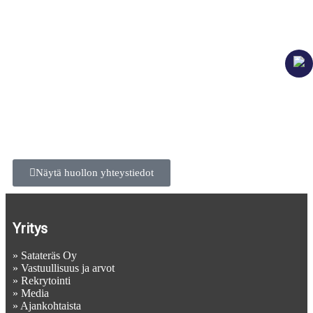
Näytä huollon yhteystiedot
Yritys
»
Satateräs Oy
»
Vastuullisuus ja arvot
»
Rekrytointi
»
Media
»
Ajankohtaista