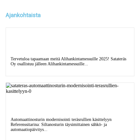
Ajankohtaista
Tervetuloa tapaamaan meitä
Alihankintamessuille 2025!
Tervetuloa tapaamaan meitä Alihankintamessuille 2025! Satateräs
Oy osallistuu jälleen Alihankintamessuille...
Lue lisää
Automaattinosturin modernisointi teräsrullien
käsittelyyn
Automaattinosturin modernisointi teräsrullien käsittelyyn
Referenssitarina: Siltanosturin täysimittainen sähkö- ja
automaatiopäivitys...
Lue lisää