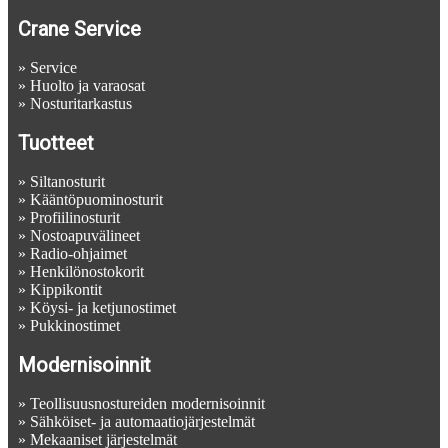
Crane Service
»
Service
»
Huolto ja varaosat
»
Nosturitarkastus
Tuotteet
»
Siltanosturit
»
Kääntöpuominosturit
»
Profiilinosturit
»
Nostoapuvälineet
»
Radio-ohjaimet
»
Henkilönostokorit
»
Kippikontit
»
Köysi- ja ketjunostimet
»
Pukkinostimet
Modernisoinnit
»
Teollisuusnostureiden modernisoinnit
»
Sähköiset- ja automaatiojärjestelmät
»
Mekaaniset järjestelmät