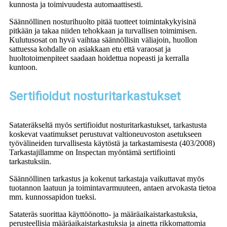
kunnosta ja toimivuudesta automaattisesti.
Säännöllinen nosturihuolto pitää tuotteet toimintakykyisinä
pitkään ja takaa niiden tehokkaan ja turvallisen toimimisen.
Kulutusosat on hyvä vaihtaa säännöllisin väliajoin, huollon
sattuessa kohdalle on asiakkaan etu että varaosat ja
huoltotoimenpiteet saadaan hoidettua nopeasti ja kerralla
kuntoon.
Sertifioidut nosturitarkastukset
Satateräkseltä myös sertifioidut nosturitarkastukset, tarkastusta
koskevat vaatimukset perustuvat valtioneuvoston asetukseen
työvälineiden turvallisesta käytöstä ja tarkastamisesta (403/2008)
Tarkastajillamme on Inspectan myöntämä sertifiointi
tarkastuksiin.
Säännöllinen tarkastus ja kokenut tarkastaja vaikuttavat myös
tuotannon laatuun ja toimintavarmuuteen, antaen arvokasta tietoa
mm. kunnossapidon tueksi.
Satateräs suorittaa käyttöönotto- ja määräaikaistarkastuksia,
perusteellisia määräaikaistarkastuksia ja ainetta rikkomattomia