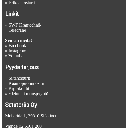
»
Erikoisnosturit
Linkit
»
SWF Krantechnik
»
Telecrane
Seuraa meitä!
»
Facebook
»
Instagram
»
Youtube
Pyydä tarjous
»
Siltanosturit
»
Kääntöpuominosturit
»
Kippikontit
»
Yleinen tarjouspyyntö
Satateräs Oy
Meijeritie 1, 29810 Siikainen
Vaihde 02 5501 200