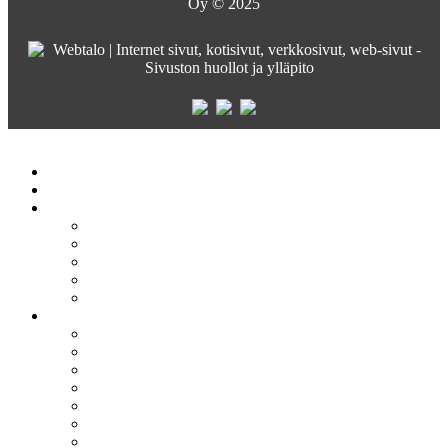
Oy © 2025
Satateräs
Etusivu
Crane service
Yritys
Satateräs
Vastuullisuus ja arvot
Rekrytointi
Media
Pyydä tarjous
Tuotteet
Siltanosturit
Kääntöpuominosturit
Profiilinosturit
Nostoapuvälineet
Radio-ohjaimet
Henkilönostokorit
Kippikontit