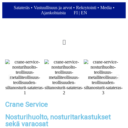
Satateräs
•
Vastuullisuus ja arvot
•
Rekrytointi
•
Media
•
Ajankohtaista
FI
|
EN
Crane Service
Nosturihuolto, nosturitarkastukset
sekä varaosat