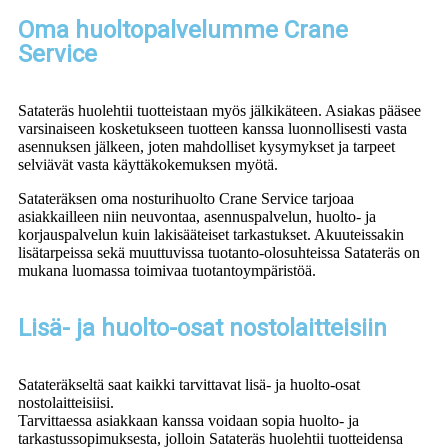
Oma huoltopalvelumme Crane
Service
Satateräs huolehtii tuotteistaan myös jälkikäteen. Asiakas pääsee
varsinaiseen kosketukseen tuotteen kanssa luonnollisesti vasta
asennuksen jälkeen, joten mahdolliset kysymykset ja tarpeet
selviävät vasta käyttäkokemuksen myötä.
Satateräksen oma nosturihuolto Crane Service tarjoaa
asiakkailleen niin neuvontaa, asennuspalvelun, huolto- ja
korjauspalvelun kuin lakisääteiset tarkastukset. Akuuteissakin
lisätarpeissa sekä muuttuvissa tuotanto-olosuhteissa Satateräs on
mukana luomassa toimivaa tuotantoympäristöä.
Lisä- ja huolto-osat nostolaitteisiin
Satateräkseltä saat kaikki tarvittavat lisä- ja huolto-osat
nostolaitteisiisi.
Tarvittaessa asiakkaan kanssa voidaan sopia huolto- ja
tarkastussopimuksesta, jolloin Satateräs huolehtii tuotteidensa