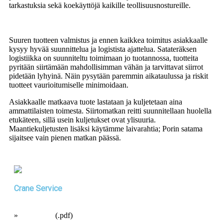
tarkastuksia sekä koekäyttöjä kaikille teollisuusnostureille.
Suuren tuotteen valmistus ja ennen kaikkea toimitus asiakkaalle
kysyy hyvää suunnittelua ja logistista ajattelua. Satateräksen
logistiikka on suunniteltu toimimaan jo tuotannossa, tuotteita
pyritään siirtämään mahdollisimman vähän ja tarvittavat siirrot
pidetään lyhyinä. Näin pysytään paremmin aikataulussa ja riskit
tuotteet vaurioitumiselle minimoidaan.
Asiakkaalle matkaava tuote lastataan ja kuljetetaan aina
ammattilaisten toimesta. Siirtomatkan reitti suunnitellaan huolella
etukäteen, sillä usein kuljetukset ovat ylisuuria.
Maantiekuljetusten lisäksi käytämme laivarahtia; Porin satama
sijaitsee vain pienen matkan päässä.
Crane Service
»
Lataa esite
(.pdf)